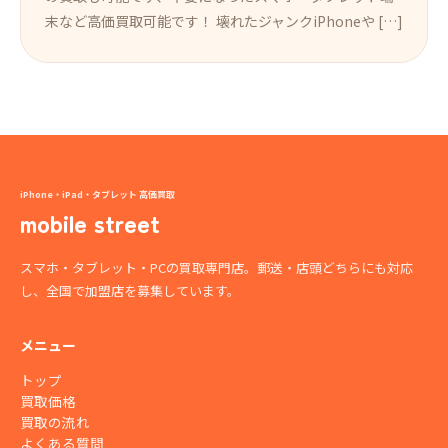
末など高価買取可能です！ 壊れたジャンクiPhoneや […]
iPhone・iPad・タブレット 高価買取
mobile street
スマホ・タブレット・PCの買取専門店。郵送・店頭どちらにも対応
し、全国で加盟店を募集しています。
メニュー
トップ
買取価格
買取の流れ
よくある質問