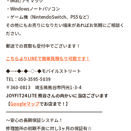
・iMac/アイマック
・Windowsノートパソコン
・ゲーム機（NintendoSwitch、PS5など）
その他にもお売りになりたい端末があればお気軽にご相談く
ださい。
郵送での買取も受付中でございます！
こちらよりLINEで簡単見積もり可能です！
◆――――――――――――――――･◆･◆･◇･◆モバイルストリート
TEL：050-3595-5039
〒360-0813 埼玉県熊谷市円光1-3-4
JOYFIT24 LITE 熊谷さんの向かいに当店ございます
【
Googleマップ
でお店まで！】
━━━━━━━━━━━━━━━━━━━━━━
～安心の長期保証システム！
修理箇所の初期不良に対し3ヶ月の保証有☆