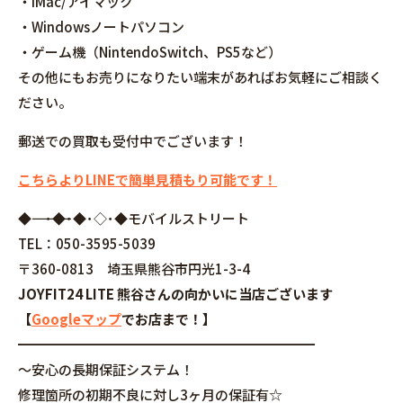
・iMac/アイマック
・Windowsノートパソコン
・ゲーム機（NintendoSwitch、PS5など）
その他にもお売りになりたい端末があればお気軽にご相談く
ださい。
郵送での買取も受付中でございます！
こちらよりLINEで簡単見積もり可能です！
◆――――――――――――――――･◆･◆･◇･◆モバイルストリート
TEL：050-3595-5039
〒360-0813 埼玉県熊谷市円光1-3-4
JOYFIT24 LITE 熊谷さんの向かいに当店ございます
【
Googleマップ
でお店まで！】
━━━━━━━━━━━━━━━━━━━━━━
～安心の長期保証システム！
修理箇所の初期不良に対し3ヶ月の保証有☆