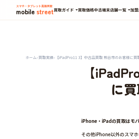
スマホ・タブレット高価買取
mobile
street
買取ガイド
買取価格
中古端末
店舗一覧
加盟
ホーム
»
買取実績
»
【iPadPro11 3】中古品買取 熊谷市のお客様
【iPad
に買
iPhone・iPadの買取
その他iPhone以外のス