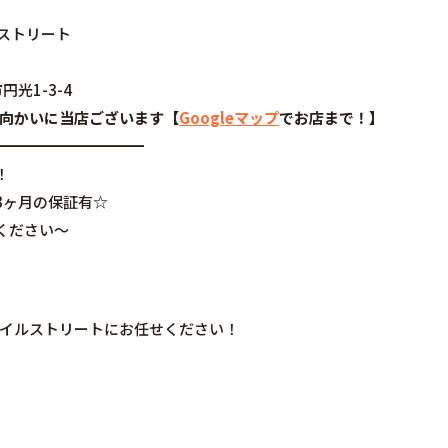
◆モバイルストリート
円光1-3-4
谷さんの向かいに当店ございます【
Googleマップ
でお店まで！】
━━━━━━━━━━
！
3ヶ月の保証有☆
ください～
はモバイルストリートにお任せください！