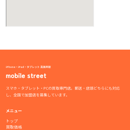
iPhone・iPad・タブレット 高価買取
mobile street
スマホ・タブレット・PCの買取専門店。郵送・店頭どちらにも対応
し、全国で加盟店を募集しています。
メニュー
トップ
買取価格