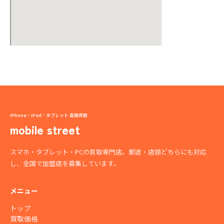
iPhone・iPad・タブレット 高価買取
mobile street
スマホ・タブレット・PCの買取専門店。郵送・店頭どちらにも対応
し、全国で加盟店を募集しています。
メニュー
トップ
買取価格