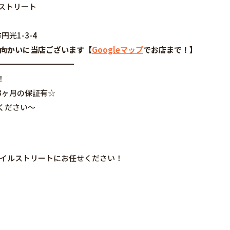
◆モバイルストリート
円光1-3-4
谷さんの向かいに当店ございます【
Googleマップ
でお店まで！】
━━━━━━━━━━
！
3ヶ月の保証有☆
ください～
はモバイルストリートにお任せください！