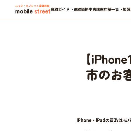
スマホ・タブレット高価買取
mobile
street
買取ガイド
買取価格
中古端末
店舗一覧
加盟
【iPhon
市のお
iPhone・iPadの買取