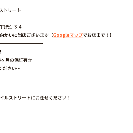
◆モバイルストリート
円光1-3-4
谷さんの向かいに当店ございます【
Googleマップ
でお店まで！】
━━━━━━━━━━
！
3ヶ月の保証有☆
ください～
はモバイルストリートにお任せください！