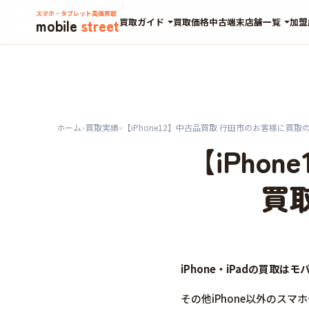
スマホ・タブレット高価買取
mobile
street
買取ガイド
買取価格
中古端末
店舗一覧
加盟
ホーム
»
買取実績
»
【iPhone12】中古品買取 行田市のお客様に買
【iPho
買
iPhone・iPadの買取
その他iPhone以外のス