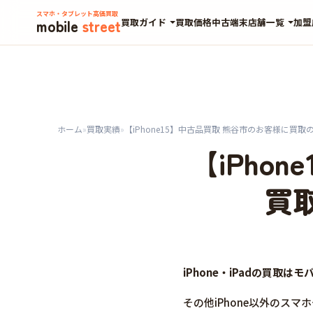
スマホ・タブレット高価買取
mobile
street
買取ガイド
買取価格
中古端末
店舗一覧
加盟
ホーム
»
買取実績
»
【iPhone15】中古品買取 熊谷市のお客様に買
【iPho
買
iPhone・iPadの買取
その他iPhone以外のス